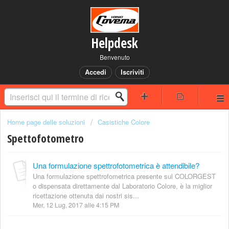
Helpdesk
Benvenuto
Accedi
Iscriviti
Home page delle soluzioni
Casistiche Colore
Spettofotometro
Una formulazione spettrofotometrica è attendibile?
Una formulazione spettrofometrica presente sul COLORGEST
o dispensata direttamente dal Laboratorio Colore, è la miglior
ricettazione ottenuta dai nostri sis...
Mer, 12 Lug, 2017 alle 4:15 PM